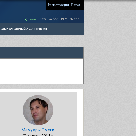
Регистрация
Вход
донат
FB
VK
Y
RSS
Анализ отношений с женщинами
 права мужчин
РАЗДЕЛ: Отцы и Дети
Мемуары Омеги