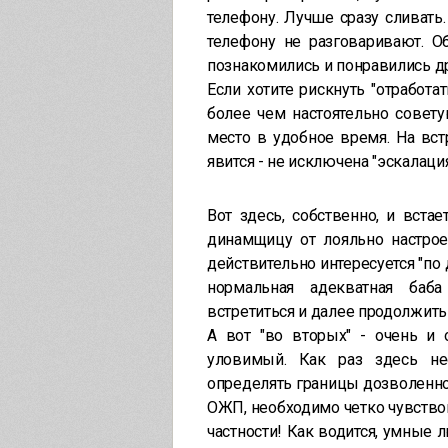
телефону. Лучше сразу сливать
телефону не разговаривают. О
познакомились и понравились др
Если хотите рискнуть "отработа
более чем настоятельно совет
место в удобное время. На вст
явится - не исключена "эскалаци
Вот здесь, собственно, и вста
динамщицу от лояльно настрое
действительно интересуется "по 
нормальная адекватная баб
встретиться и далее продолжить
А вот "во вторых" - очень и 
уловимый. Как раз здесь н
определять границы дозволенно
ОЖП, необходимо четко чувствов
частности! Как водится, умные 