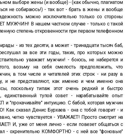
льном выборе жены (и вообще) - (как обычно, плагиатом
ься не собираюсь!) - так вот - брать в жены и вообще
надежность можно исключительно только со стороны
Т МУЖЧИН! В нашем частном случае - только с такой
ленную степень откровенности при первом телефонном
мрады - из тех десяти, а может - тринадцати тысяч баб,
реслушал за все эти годы, таких, про которых можно
ствительно уважает мужчин! - боюсь, не наберется и
того, возьму на себя смелость предположить, что
ин, в том числе и читателей этих строк - ни разу в
у, и не представляют, как именно и чем именно она
ссы, поскольку типаж этот очень редкий и быстро
, единственный тупой совет - нарабатывайте опыт
и "прокачивайте" интуицию. С бабой, которая мужчин
 Как сказал Денис Бурхаев - она с тобой говорит - и
авно, четко чувствуется - УВАЖАЕТ! Просто смотрит на
ЖАЕТ! И, уже от меня лично - если повезет общаться с
казал - охренительно КОМФОРТНО - с ней все "фоновые"