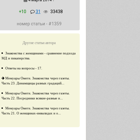
4 марта 2014
↑
+10
31
33438
номер статьи - #1359
Другие статьи автора
Знакомства с женщинами - сравнение подхода
МД и пикаперства.
Ответы на вопросы - 17.
Мемуары Омеги. Знакомства через газеты.
Часть 23. Динамщицы разных градаций...
Мемуары Омеги. Знакомства через газеты.
Часть 22. Посредники всякие-разные и...
​Мемуары Омеги. Знакомства через газеты.
Часть 21. О женщинах-инвалидах и о...