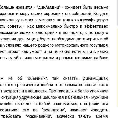
больше нравится - "динАмщиц" - ожидает быть весьма
тараюсь в меру своих скромных способностей. Когда я
поскольку в этих заметках я не только классифицирую
ать советы - как максимально быстро и эффективно
ссматриваемых категорий - я понял, что, к вопросу о
слении динамщиц, будет необходимо поговорить и об
 условиях нашего родного матриархального госупыря.
ст играет как умеет" и ни на какие истины ни в каких
елюсь сугубо личным опытом и размышлениями на базе
м не об "обычных", так сказать, динамщицах,
ляется практически любая говносамка постсоветского
от возраста и внешности. Про таковых я бегло упомянул
ми ситуация удручающе шаблонная и банальная - мужчина
к-либо пытается с бабой знакомиться, она (если она
совывает его во "френдзону", начинает изводить
 требовать "ухаживаний", всячески тянуть время,