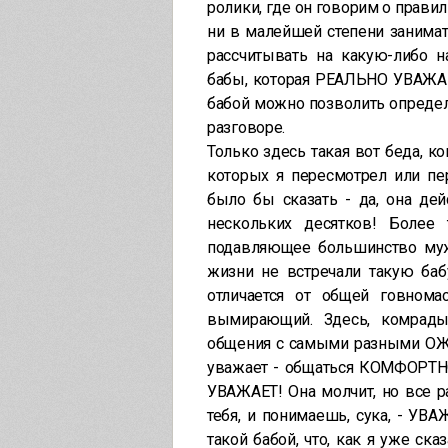
ролики, где он говорим о прави
ни в малейшей степени занимат
рассчитывать на какую-либо 
бабы, которая РЕАЛЬНО УВАЖАЕ
бабой можно позволить опреде
разговоре.
Только здесь такая вот беда, ко
которых я пересмотрел или пе
было бы сказать - да, она дей
нескольких десятков! Более 
подавляющее большинство мужч
жизни не встречали такую баб
отличается от общей говнома
вымирающий. Здесь, комрады
общения с самыми разными ОЖП 
уважает - общаться КОМФОРТНО!
УВАЖАЕТ! Она молчит, но все р
тебя, и понимаешь, сука, - УВА
такой бабой, что, как я уже с