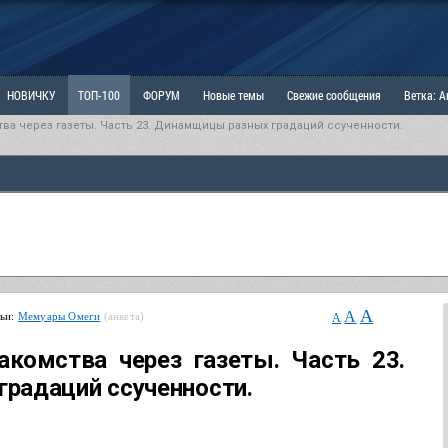
НОВИЧКУ
ТОП-100
ФОРУМ
Новые темы
Свежие сообщения
Ветка: 
ва через газеты. Часть 23. Динамщицы разных градаций ссученности.
ка: Наболевшее. Выскажись!
РАЗДЕЛ: Мы и Женщины
РАЗДЕЛ: Маскулизм, МД и
ИТРИНА
КОПИЛКА
ОТНОШЕНИЯ
A
A
тьи:
Мемуары Омеги
(анкета)
A
комства через газеты. Часть 23.
радаций ссученности.