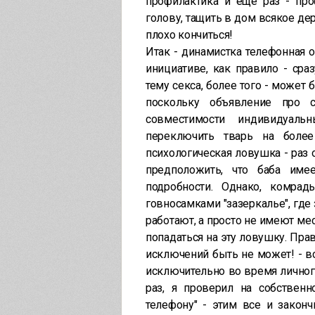
профилактика и еще раз - про
голову, тащить в дом всякое дер
плохо кончиться!
Итак - динамистка телефонная 
инициативе, как правило - сра
тему секса, более того - может 
поскольку объявление про 
совместимости индивидуаль
переключить тварь на более
психологическая ловушка - раз 
предположить, что баба имее
подробности. Однако, комра
говносамками "зазеркалье", где
работают, а просто не имеют мес
попадаться на эту ловушку. Прав
исключений быть не может! - все
исключительно во время личного
раз, я проверил на собственн
телефону" - этим все и законч