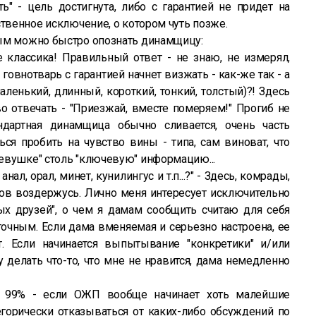
ть" - цель достигнута, либо с гарантией не придет на
ственное исключение, о котором чуть позже.
ым можно быстро опознать динамщицу:
е классика! Правильный ответ - не знаю, не измерял,
 говнотварь с гарантией начнет визжать - как-же так - а
ленький, длинный, короткий, тонкий, толстый)?! Здесь
о отвечать - "Приезжай, вместе померяем!" Прогиб не
ндартная динамщица обычно сливается, очень часть
ся пробить на чувство вины - типа, сам виноват, что
евушке" столь "ключевую" информацию...
нал, орал, минет, кунилингус и т.п...?" - Здесь, комрады,
тов воздержусь. Лично меня интересует исключительно
вых друзей", о чем я дамам сообщить считаю для себя
очным. Если дама вменяемая и серьезно настроена, ее
т. Если начинается выпытывание "конкретики" и/или
у делать что-то, что мне не нравится, дама немедленно
а 99% - если ОЖП вообще начинает хоть малейшие
егорически отказываться от каких-либо обсуждений по