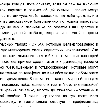
 конце концов лоха сливает, если он сам не включит
 Как вариант в рамках общей схемы - парню могут
естве стимула, чтобы заставить что-либо сделать, и в
се вышесказанное благополучно по жизни миновало,
гда не лез, а звонившие по газетам ОЖП, яростно и
ь мне данный шаблон, встречали с моей стороны
дничать.
гнусных тварях - СУКАХ, которые целенаправленно и
удовлетворения своих садистских наклонностей. Эти
 отвратительная из всех и без того мерзких категорий
 газетам, причем среди газетных динамщиц изредка
ью "безбашенные" и "отмороженные", которые могут
не только по телефону, но и на абсолютно любом этапе
и во время секса. Знакомство с таковыми, особенно для
психикой, небольшим опытом и "неустаканившейся"
ся крайне печально, вплоть до тяжелой импотенции и
аб вообще. Я лично нарывался на сук почти всех
асскажу, и настоятельно советую - профилактика,