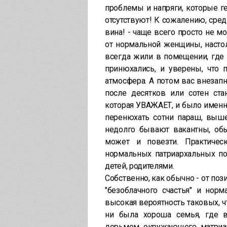
проблемы и напряги, которые г
отсутствуют! К сожалению, сред
вина! - чаще всего просто не 
от нормальной женщины, настол
всегда жили в помещении, где
принюхались, и уверены, что 
атмосфера. А потом вас внезапно
после десятков или сотен ста
которая УВАЖАЕТ, и было именно
перенюхать сотни параш, выше
недолго бывают вакантны, обы
может и повезти. Практиче
нормальных патриархальных по
детей, родителями.
Собственно, как обычно - от пози
"безоблачного счастья" и нор
высокая вероятность таковых, чт
ни была хороша семья, где 
дерьмом окружающего матриар