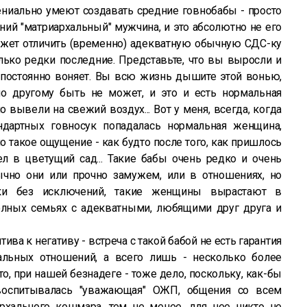
ениально умеют создавать средние говнобабы - просто
ний "матриархальный" мужчина, и это абсолютно не его
может отличить (временно) адекватную обычную СДС-ку
ько редки последние. Представьте, что вы выросли и
 постоянно воняет. Вы всю жизнь дышите этой вонью,
по другому быть не может, и это и есть нормальная
 вывели на свежий воздух... Вот у меня, всегда, когда
ндартных говносук попадалась нормальная женщина,
 такое ощущение - как будто после того, как пришлось
л в цветущий сад... Такие бабы очень редко и очень
чно они или прочно замужем, или в отношениях, но
ски без исключений, такие женщины вырастают в
лных семьях с адекватными, любящими друг друга и
тива к негативу - встреча с такой бабой не есть гарантия
мальных отношений, а всего лишь - несколько более
о, при нашей безнадеге - тоже дело, поскольку, как-бы
воспитывалась "уважающая" ОЖП, общения со всем
хального кошмара, тем не менее, для нее никто не