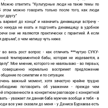
. Можно ответить: "Культурные люди на такие темы по
б этом можно говорить только после того, как люди
уг другу."
ть вариант до конца" и назначить динамщице встречу -
ую никуда не ехать и подгонять динамщицу в удобное
речи они не являются практически с гарантией. А если
я дерьма", о чем напишу чуть ниже.
ет во весь рост вопрос - как отличить ***нутую СУКУ-
нной темпераментной бабы, которая не издевается, а
делу". Мое мнение, которого не навязываю - во первых,
а совершенно нормально воспримет предложение
 общение по симпатии и по ситуации.
очень важный момент, хотя зачастую крайне трудно
еобходимо поговорить об уважении - прежде чем
й откровенности в конкретном разговоре с конкретной
ать - уважает ли данная баба мужчин вообще и тебя - в
люди все уже сказали до меня - у Дениса Бурхаева есть