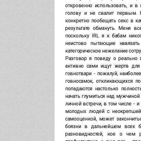
откровенно использовать, и в
голову и не свалит первым.
конкретно пообещать секс в кач
результате обмануть. Меня в
поскольку IRL я к бабам нико
неистово пытающие навязат
категорическое нежелание сотру
Разговор я поведу о реально 
активно сами ищут жертв для 
говнотвари - пожалуй, наиболее
говносамок, откликающихся по
попадаются настолько полност
начать глумиться над мужчиной 
личной встречи, в том числе - 
молодых людей с неокрепшей 
самооценкой, может закончить
боязни в дальнейшем всех б
разновидностей, кое о чем р