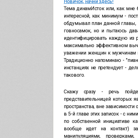
Новичок, начни здесь!
Тема динамИсток или, как мне 
интересной, как минимум - пос
обдумывал план данной главы, 
говносамок, но и пытаюсь дав
идентифицировать каждую из ра
максимально эффективном вычи
уважении женщин к мужчинам в
Традиционно напоминаю - "пиани
инстанциях не претендует - д
такового.
Скажу сразу - речь пойде
представительницей которых яв
пространства, вне зависимости 
в 5-й главе этих записок - с ни
по собственной инициативе ка
вообще идет на контакт) за
манипуляциями, проверками,