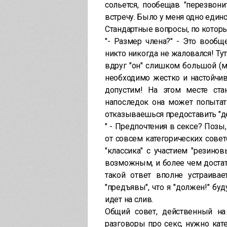
сольется, пообещав "перезвони
встречу. Было у меня одно един
Стандартные вопросы, по котор
"- Размер члена?" - Это вообщ
никто никогда не жаловался! Тут
вдруг "он" слишком большой (ма
необходимо жестко и настойчив
допустим! На этом месте ста
напоследок она может попытать
отказываешься предоставить "д
" - Предпочтения в сексе? Позы, а
от совсем категорических сове
"классика" с участием "резино
возможным, и более чем достат
такой ответ вполне устраивае
"предъявы", что я "должен!" буд
идет на слив.
Общий совет, действенный н
разговоры про секс, нужно кат