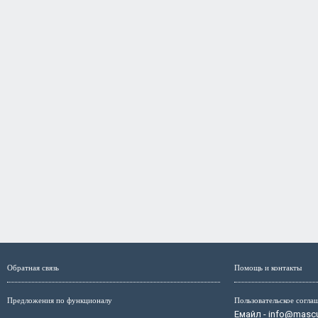
Обратная связь
Помощь и контакты
Предложения по функционалу
Пользовательское согла
Емайл - info@mascul