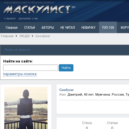
маносфера и место общения мужчин
18+
о проекте
рассказать о нас
Главная
СТАТЬИ
АВТОРЫ
НЕ ЧИТАЛ
НОВИЧКУ
ТОП-100
ФОР
Главная
ЛЮДИ
Goodyear
Ветка: Расстаюсь или Развожусь. САНЧАС
Ветка: Наболевшее. Выскажись!
Р
Поиск по форуму
РАЗДЕЛ: Разное
УЧЕБНИК
ТРИЛОГИЯ
ВИТРИНА
КОПИЛКА
ОТНОШ
Найти на сайте:
параметры поиска
Goodyear
Имя:
Дмитрий, 40 лет. Мужчина. Россия, Т
Стена
Статьи
0
0