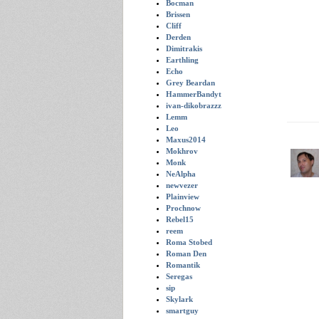
Bocman
Brissen
Cliff
Derden
Dimitrakis
Earthling
Echo
Grey Beardan
HammerBandyt
ivan-dikobrazzz
Lemm
Leo
Maxus2014
Mokhrov
Monk
NeAlpha
newvezer
Plainview
Prochnow
Rebel15
reem
Roma Stobed
Roman Den
Romantik
Seregas
sip
Skylark
smartguy