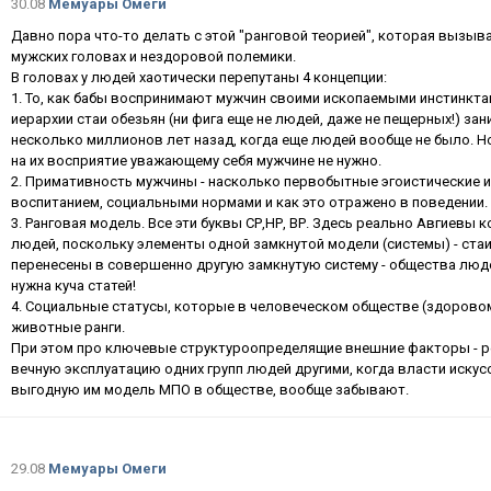
30.08
Мемуары Омеги
Давно пора что-то делать с этой "ранговой теорией", которая вызыв
мужских головах и нездоровой полемики.
В головах у людей хаотически перепутаны 4 концепции:
1. То, как бабы воспринимают мужчин своими ископаемыми инстинктам
иерархии стаи обезьян (ни фига еще не людей, даже не пещерных!) за
несколько миллионов лет назад, когда еще людей вообще не было. Но
на их восприятие уважающему себя мужчине не нужно.
2. Примативность мужчины - насколько первобытные эгоистические 
воспитанием, социальными нормами и как это отражено в поведении. 
3. Ранговая модель. Все эти буквы СР,НР, ВР. Здесь реально Авгиевы
людей, поскольку элементы одной замкнутой модели (системы) - стаи
перенесены в совершенно другую замкнутую систему - общества люде
нужна куча статей!
4. Социальные статусы, которые в человеческом обществе (здоровом
животные ранги.
При этом про ключевые структуроопределящие внешние факторы - р
вечную эксплуатацию одних групп людей другими, когда власти иску
выгодную им модель МПО в обществе, вообще забывают.
29.08
Мемуары Омеги