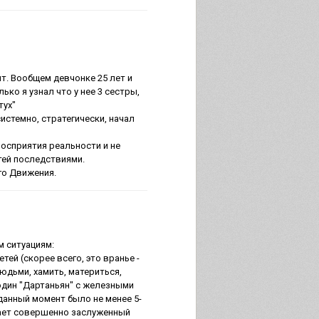
нт. Вообщем девчонке 25 лет и
ько я узнал что у нее 3 сестры,
тух"
истемно, стратегически, начал
осприятия реальности и не
етей последствиями.
ого Движения.
м ситуациям:
тей (скорее всего, это вранье -
людьми, хамить, материться,
 один "Дартаньян" с железными
данный момент было не менее 5-
учает совершенно заслуженный