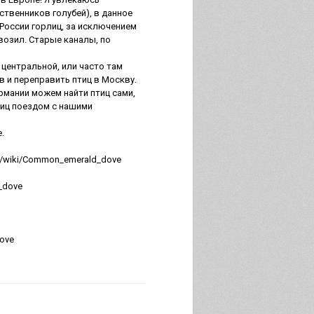
твенников голубей), в данное
России горлиц, за исключением
ивозил. Старые каналы, по
 центральной, или часто там
 и переправить птиц в Москву.
рмании можем найти птиц сами,
тиц поездом с нашими
.
rg/wiki/Common_emerald_dove
g_dove
dove