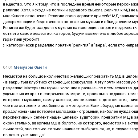
вещество. Это я к тому, что в последнее время некоторые персонаж
религию. Хотя, исходя из логики и здравого смысла, религия к МД не
малейшего отношения. Религию свою держите при себе! МД занимае
дискриминации и бедственного положения мужчин и объединением муж
Религия же будет разделять мужчин на воюющие лагеря и подрывать М
есть это самое вещество, которое, будучи вовлечено в любое хорошее
гарантией угробит!
Я категорически разделяю понятия "религия" и "вера", если кто непр
04.01
Мемуары Омеги
Несмотря на большое количество желающих превратить МД в целом, и
- в закрытый клуб тихо стареющих асексуалов, я эту почти массовую
разделяю! Материалы нужны хорошие и разные - по всем аспектам д
ущемления их прав в современном мире - и, правильно поданная тема 
интересов мужчины, самоуважения, человеческого достоинства, лично
чем все остальные, особенно для молодежи! Если абсурдная кампания
продолжена - мы потеряем молодежь - огромный, наиболее нуждающи
перспективный сегмент нашей целевой аудитории, превратим МД в зак
окончательно, ввергнем МД в болото, из которого, несмотря на акт
личностей, оно только-только начинает выбираться, но, в случае зап
вылезет уже никогда!