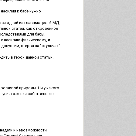
 насилия к бабе нужно
ся одной из главных целей МД,
ьной статей, как откровенное
оследствиями для бабы.
 к насилию физическому, и
допустим, стерва за "стульчак"
одить в герои данной статьи!
ре живой природы. Ни у какого
я уничтожения собственного
надеги и невозможности
в Европе! Я увлекаюсь