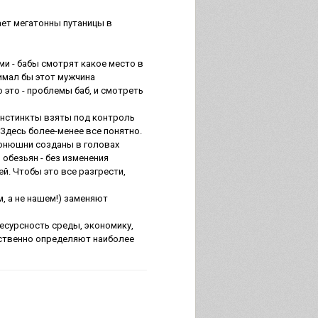
ает мегатонны путаницы в
и - бабы смотрят какое место в
нимал бы этот мужчина
 это - проблемы баб, и смотреть
инстинкты взяты под контроль
Здесь более-менее все понятно.
 конюшни созданы в головах
 обезьян - без изменения
й. Чтобы это все разгрести,
, а не нашем!) заменяют
есурсность среды, экономику,
сственно определяют наиболее