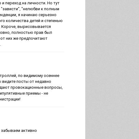
 и переход на личности. Но тут
 "зависти", "нелюбви к полным
енденции, я начинаю серьезно
го количества детей и степенью
! Короче, вырисовывается
ловно, полностью прав был
 от них же предпочитают
.
троллей, по видимому осеннее
ы видите посты от недавно
задают провокационные вопросы,
нипулятивные приемы - не
нистрации!
е забываем активно