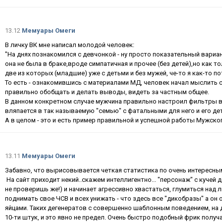
13.12
Мемуары Омеги
В личку ВК мне написал молодой человек:
"На днях познакомился с девчонкой - ну просто показательный вариа
она не была в браке,вроде симпатичная и прочее (без детей),но как тол
две из которых (младшие) уже с детьми и без мужей, че-то я как-то по
То есть - ознакомившись с материалами МД, человек начал мыслить с
правильно обобщать и делать выводы, видеть за частным общее.
В данном конкретном случае мужчина правильно настроил фильтры в
вляпается в так называемую "семью" с фатальными для него и его д
А в целом - это и есть пример правильной и успешной работы Мужск
13.11
Мемуары Омеги
Забавно, что вырисовывается четкая статистика по очень интересны
На сайт приходит некий..скажем интеллигентно... "персонаж" с кучей де
не проверишь же!) и начинает агрессивно хвастаться, глумиться над 
поднимать свое ЧСВ и всех унижать - что здесь все "дикобразы" а он
яйцами. Таких дегенератов с совершенно шаблонным поведением, на 
10-ти штук, и это явно не предел. Очень быстро подобный фрик пол