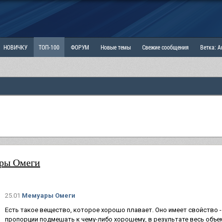
НОВИЧКУ
ТОП-100
ФОРУМ
Новые темы
Свежие сообщения
Ветка: 
ка: Наболевшее. Выскажись!
РАЗДЕЛ: Мы и Женщины
РАЗДЕЛ: Маскулизм, МД и
ИТРИНА
КОПИЛКА
ОТНОШЕНИЯ
ры Омеги
25.01
Мемуары Омеги
Есть такое вещество, которое хорошо плавает. Оно имеет свойство -
пропорции подмешать к чему-либо хорошему, в результате весь объе