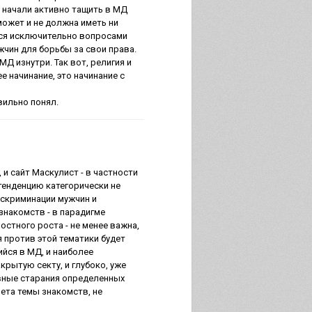
и начали активно тащить в МД
 может и не должна иметь ни
тся исключительно вопросами
чин для борьбы за свои права.
Д изнутри. Так вот, религия и
 начинание, это начинание с
авильно понял.
 сайт Маскулист - в частности
 тенденцию категорически не
искриминации мужчин и
знакомств - в парадигме
стного роста - не менее важна,
 против этой тематики будет
йся в МД, и наиболее
рытую секту, и глубоко, уже
ивные старания определенных
рета темы знакомств, не