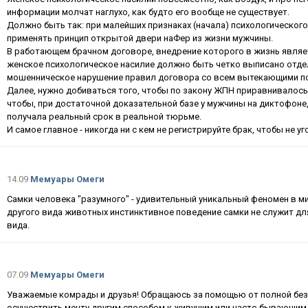
информации молчат наглухо, как будто его вообще не существует.
Должно быть так: при малейших признаках (начала) психологического
применять принцип открытой двери наФер из жизни мужчины.
В работающем брачном договоре, внедрение которого в жизнь являет
женское психологическое насилие должно быть четко выписано отдел
мошенническое нарушение правил договора со всем вытекающими п
Далее, нужно добиваться того, чтобы по закону ЖПН приравнивалось
чтобы, при достаточной доказательной базе у мужчины на диктофоне, 
получала реальный срок в реальной тюрьме.
И самое главное - никогда ни с кем не регистрируйте брак, чтобы не уг
14.09
Мемуары Омеги
Самки человека "разумного" - удивительный уникальный феномен в ми
другого вида животных инстинктивное поведение самки не служит дл
вида.
07.09
Мемуары Омеги
Уважаемые комрады и друзья! Обращаюсь за помощью от полной без
осуществить мечту другим способом к живущим или часто бывающим 