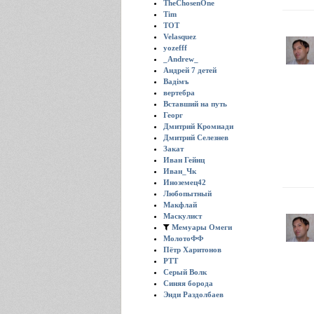
TheChosenOne
Tim
TOT
Velasquez
yozefff
_Andrew_
Андрей 7 детей
Вадiмъ
вертебра
Вставший на путь
Георг
Дмитрий Кромиади
Дмитрий Селезнев
Закат
Иван Гейнц
Иван_Чк
Иноземец42
Любопытный
Макфлай
Маскулист
Мемуары Омеги
МолотоФФ
Пётр Харитонов
РТТ
Серый Волк
Синяя борода
Энди Раздолбаев