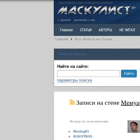
маносфера и место общения мужчин
18+
о проекте
рассказать о нас
Главная
СТАТЬИ
АВТОРЫ
НЕ ЧИТАЛ
Главная
Все записи на стенах
Ветка: Расстаюсь или Развожусь. САНЧАС
Вет
Поиск по форуму
РАЗДЕЛ: Разное
УЧЕБНИК
ТРИЛОГИЯ
В
Найти на сайте:
параметры поиска
Записи на стене
Мемуа
Фильтр по пользователям
Alexbog81
ALKOTRAS