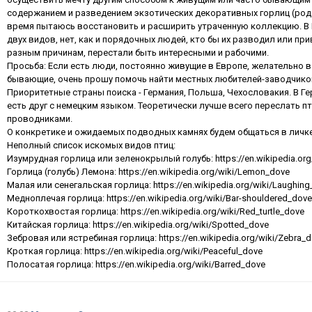
содержанием и разведением экзотических декоративных горлиц (родс
время пытаюсь восстановить и расширить утраченную коллекцию. В 
двух видов, нет, как и порядочных людей, кто бы их разводил или пр
разным причинам, перестали быть интересными и рабочими.
Просьба: Если есть люди, постоянно живущие в Европе, желательно в
бывающие, очень прошу помочь найти местных любителей-заводчиков
Приоритетные страны поиска - Германия, Польша, Чехословакия. В Ге
есть друг с немецким языком. Теоретически лучше всего переслать п
проводниками.
О конкретике и ожидаемых подводных камнях будем общаться в личке
Неполный список искомых видов птиц:
Изумрудная горлица или зеленокрылый голубь: https://en.wikipedia.o
Горлица (голубь) Лемона: https://en.wikipedia.org/wiki/Lemon_dove
Малая или сенегальская горлица: https://en.wikipedia.org/wiki/Laughin
Медноплечая горлица: https://en.wikipedia.org/wiki/Bar-shouldered_dove
Короткохвостая горлица: https://en.wikipedia.org/wiki/Red_turtle_dove
Китайская горлица: https://en.wikipedia.org/wiki/Spotted_dove
Зебровая или ястребиная горлица: https://en.wikipedia.org/wiki/Zebra_
Кроткая горлица: https://en.wikipedia.org/wiki/Peaceful_dove
Полосатая горлица: https://en.wikipedia.org/wiki/Barred_dove