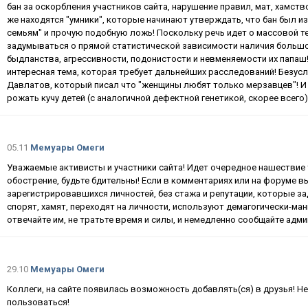
бан за оскорбления участников сайта, нарушение правил, мат, хамство
же находятся "умники", которые начинают утверждать, что бан был из
семьям" и прочую подобную ложь! Поскольку речь идет о массовой т
задумываться о прямой статистической зависимости наличия большо
быдланства, агрессивности, подонистости и невменяемости их папаш
интересная тема, которая требует дальнейших расследований! Безус
Давлатов, который писал что "женщины любят только мерзавцев"! И
рожать кучу детей (с аналогичной дефектной генетикой, скорее всего)
05.11
Мемуары Омеги
Уважаемые активисты и участники сайта! Идет очередное нашествие 
обострение, будьте бдительны! Если в комментариях или на форуме в
зарегистрировавшихся личностей, без стажа и репутации, которые 
спорят, хамят, переходят на личности, используют демагогически-ма
отвечайте им, не тратьте время и силы, и немедленно сообщайте адми
29.10
Мемуары Омеги
Коллеги, на сайте появилась возможность добавлять(ся) в друзья! Н
пользоваться!