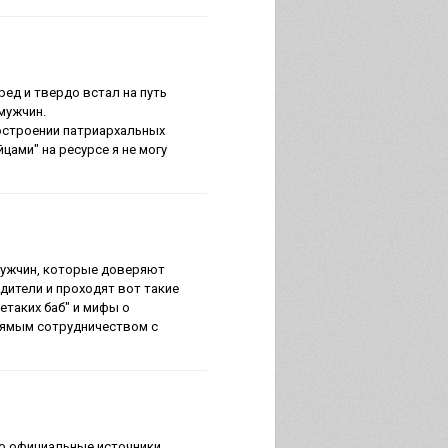
ред и твердо встал на путь
мужчин.
остроении патриархальных
ами" на ресурсе я не могу
 мужчин, которые доверяют
дители и проходят вот такие
етаких баб" и мифы о
прямым сотрудничеством с
го официальные источники