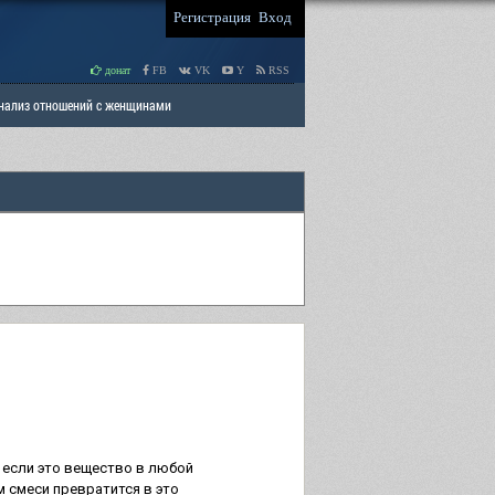
Регистрация
Вход
донат
FB
VK
Y
RSS
Анализ отношений с женщинами
 права мужчин
РАЗДЕЛ: Отцы и Дети
 если это вещество в любой
м смеси превратится в это