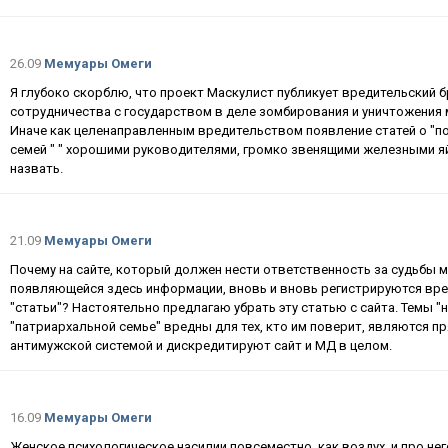
26.09
Мемуары Омеги
Я глубоко скорблю, что проект Маскулист публикует вредительский б
сотрудничества с государством в деле зомбирования и уничтожения 
Иначе как целенаправленным вредительством появление статей о "п
семей " " хорошими руководителями, громко звенящими железными яйц
назвать.
21.09
Мемуары Омеги
Почему на сайте, который должен нести ответственность за судьбы
появляющейся здесь информации, вновь и вновь регистрируются вре
"статьи"? Настоятельно предлагаю убрать эту статью с сайта. Темы "н
"патриархальной семье" вредны для тех, кто им поверит, являются 
антимужской системой и дискредитируют сайт и МД в целом.
16.09
Мемуары Омеги
Женское психологическое насилии повсеместно, как воздух, и про не