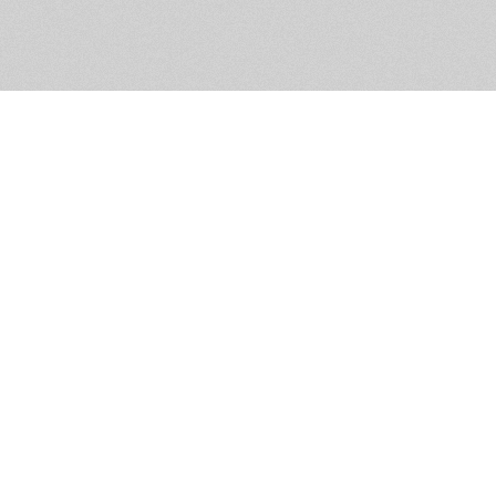
Помощь и контакты
Дружественны
Пользовательское соглашение
Мужское Движ
Емайл - info@masculist.ru
сёт ответственность за размещаемые пользователями материалы. Мнение авто
ещённых на страницах сайта, могут не совпадать с мнениями и позицией реда
Маскулист - просвещение мужчин © 2026