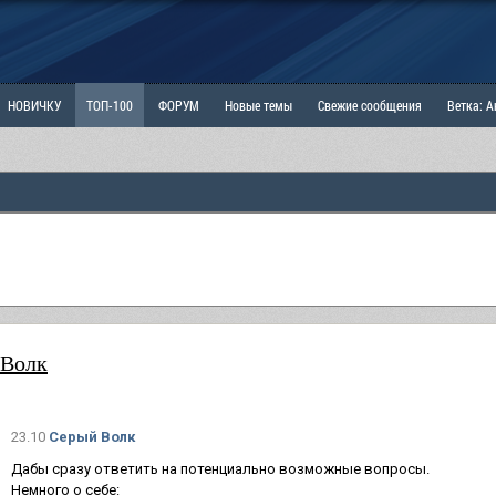
НОВИЧКУ
ТОП-100
ФОРУМ
Новые темы
Свежие сообщения
Ветка: 
ка: Наболевшее. Выскажись!
РАЗДЕЛ: Мы и Женщины
РАЗДЕЛ: Маскулизм, МД и
ИТРИНА
КОПИЛКА
ОТНОШЕНИЯ
 Волк
23.10
Серый Волк
Дабы сразу ответить на потенциально возможные вопросы.
Немного о себе: