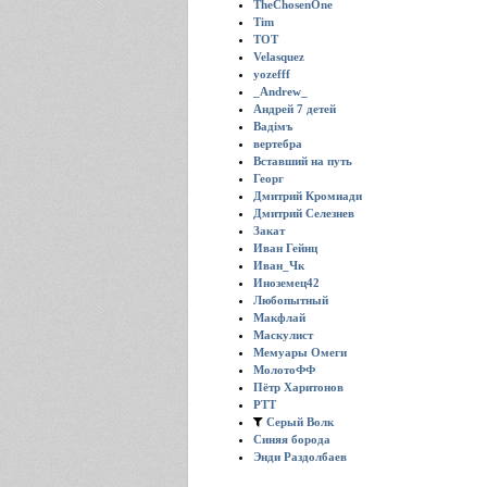
TheChosenOne
Tim
TOT
Velasquez
yozefff
_Andrew_
Андрей 7 детей
Вадiмъ
вертебра
Вставший на путь
Георг
Дмитрий Кромиади
Дмитрий Селезнев
Закат
Иван Гейнц
Иван_Чк
Иноземец42
Любопытный
Макфлай
Маскулист
Мемуары Омеги
МолотоФФ
Пётр Харитонов
РТТ
Серый Волк
Синяя борода
Энди Раздолбаев