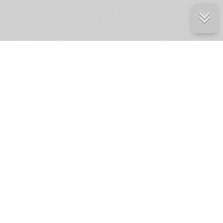
е ресурсы
ение России
ров статей и комментариев,
кции.