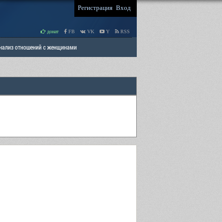
Регистрация
Вход
донат
FB
VK
Y
RSS
Анализ отношений с женщинами
 права мужчин
РАЗДЕЛ: Отцы и Дети