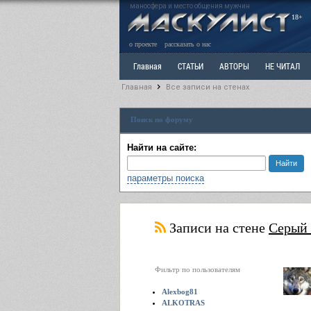
маносфера и место общения мужчин
18+
о проекте
рассказать о нас
Главная
СТАТЬИ
АВТОРЫ
НЕ ЧИТАЛ
Главная
Все записи на стенах
Ветка: Расстаюсь или Развожусь. САНЧАС
Вет
Поиск по форуму
РАЗДЕЛ: Разное
УЧЕБНИК
ТРИЛОГИЯ
В
Найти на сайте:
параметры поиска
Записи на стене
Серый
Фильтр по пользователям
Alexbog81
ALKOTRAS