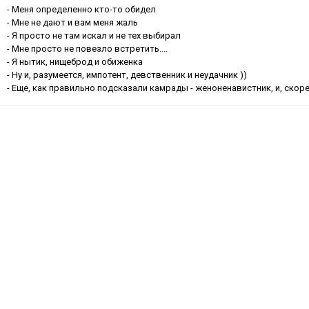
- Меня определенно кто-то обидел
- Мне не дают и вам меня жаль
- Я просто не там искал и не тех выбирал
- Мне просто не повезло встретить....
- Я нытик, нищеброд и обиженка
- Ну и, разумеется, импотент, девственник и неудачник ))
- Еще, как правильно подсказали камрады - женоненавистник, и, скорее