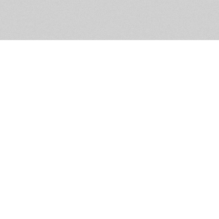
Обратная связь
Предложения по функционалу
Администрация сайта не не
разм