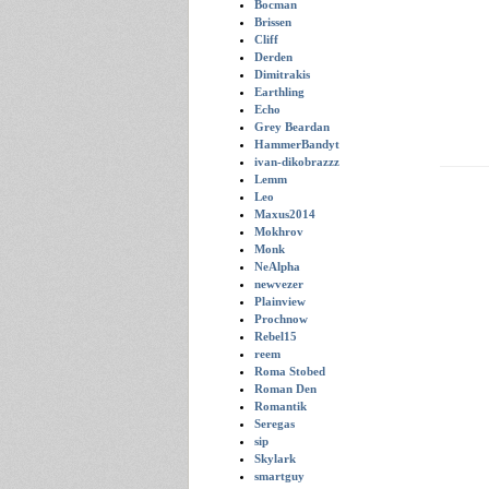
Bocman
Brissen
Cliff
Derden
Dimitrakis
Earthling
Echo
Grey Beardan
HammerBandyt
ivan-dikobrazzz
Lemm
Leo
Maxus2014
Mokhrov
Monk
NeAlpha
newvezer
Plainview
Prochnow
Rebel15
reem
Roma Stobed
Roman Den
Romantik
Seregas
sip
Skylark
smartguy